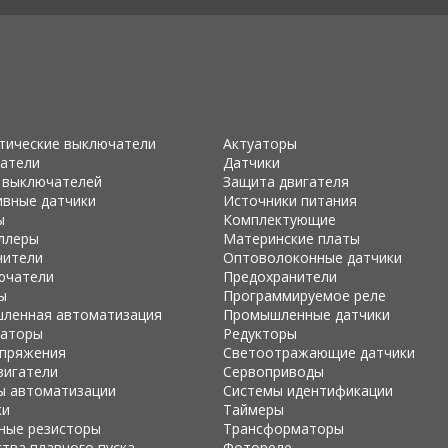
тические выключатели
Актуаторы
атели
Датчики
 выключателей
Защита двигателя
ивные датчики
Источники питания
ы
Комплектующие
ллеры
Материнские платы
чители
Оптоволоконные датчики
ючатели
Предохранители
ы
Программируемое реле
ленная автоматизация
Промышленные датчики
раторы
Редукторы
апряжения
Светоотражающие датчики
вигатели
Сервоприводы
ы автоматизации
Системы идентификации
ки
Таймеры
ные резисторы
Трансформаторы
тва плавного пуска
Фотореле