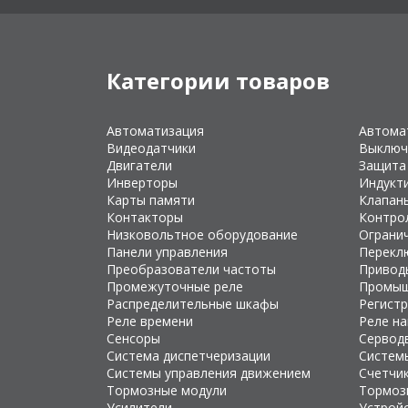
Категории товаров
Автоматизация
Автома
Видеодатчики
Выключ
Двигатели
Защита
Инверторы
Индукт
Карты памяти
Клапан
Контакторы
Контро
Низковольтное оборудование
Ограни
Панели управления
Перекл
Преобразователи частоты
Привод
Промежуточные реле
Промыш
Распределительные шкафы
Регист
Реле времени
Реле н
Сенсоры
Сервод
Система диспетчеризации
Систем
Системы управления движением
Счетчи
Тормозные модули
Тормоз
Усилители
Устройс