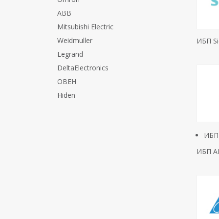
ABB
Mitsubishi Electric
Weidmuller
ИБП S
Legrand
DeltaElectronics
ОВЕН
Hiden
ИБП
ИБП A