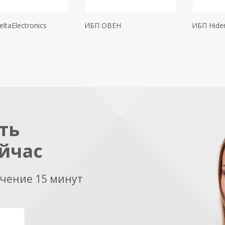
ltaElectronics
ИБП ОВЕН
ИБП Hide
ть
йчас
ечение 15 минут