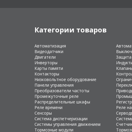
Категории товаров
Автоматизация
Автома
Видеодатчики
Выключ
Двигатели
Защита
Инверторы
Индукт
Карты памяти
Клапан
Контакторы
Контро
Низковольтное оборудование
Ограни
Панели управления
Перекл
Преобразователи частоты
Привод
Промежуточные реле
Промыш
Распределительные шкафы
Регист
Реле времени
Реле н
Сенсоры
Сервод
Система диспетчеризации
Систем
Системы управления движением
Счетчи
Тормозные модули
Тормоз