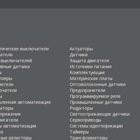
тические выключатели
Актуаторы
атели
Датчики
 выключателей
Защита двигателя
ивные датчики
Источники питания
ы
Комплектующие
ллеры
Материнские платы
чители
Оптоволоконные датчики
ючатели
Предохранители
ы
Программируемое реле
ленная автоматизация
Промышленные датчики
раторы
Редукторы
апряжения
Светоотражающие датчики
вигатели
Сервоприводы
ы автоматизации
Системы идентификации
ки
Таймеры
ные резисторы
Трансформаторы