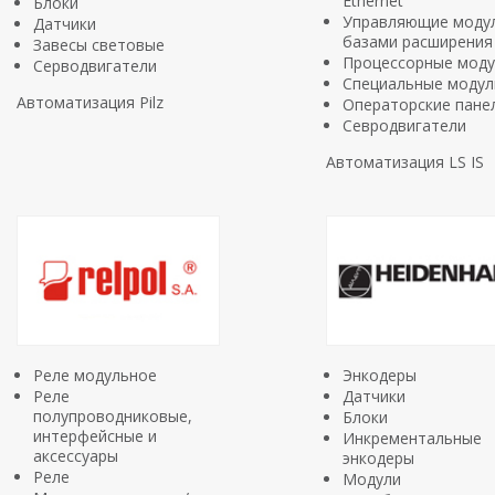
Ethernet
Блоки
Управляющие моду
Датчики
базами расширения
Завесы световые
Процессорные моду
Серводвигатели
Специальные модул
Автоматизация Pilz
Операторские пане
Севродвигатели
Автоматизация LS IS
Реле модульное
Энкодеры
Реле
Датчики
полупроводниковые,
Блоки
интерфейсные и
Инкрементальные
аксессуары
энкодеры
Реле
Модули