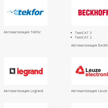
Автоматизация Tekfor
TwinCAT 3
TwinCAT 2
Автоматизация Beckh
Автоматизация Legrand
Автоматизация Leuze