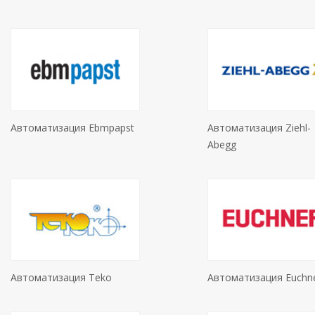
Автоматизация Ebmpapst
Автоматизация Ziehl-
Abegg
Автоматизация Teko
Автоматизация Euchn