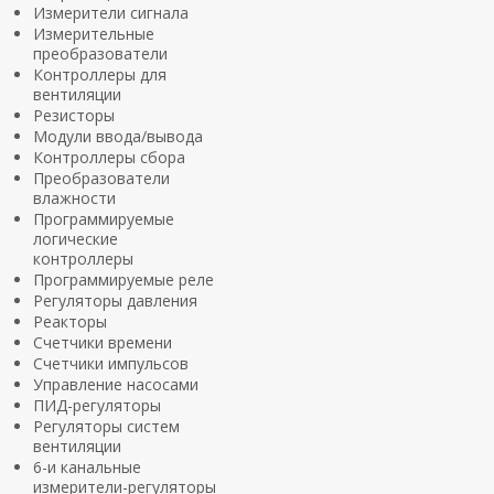
Измерители сигнала
Измерительные
преобразователи
Контроллеры для
вентиляции
Резисторы
Модули ввода/вывода
Контроллеры сбора
Преобразователи
влажности
Программируемые
логические
контроллеры
Программируемые реле
Регуляторы давления
Реакторы
Счетчики времени
Счетчики импульсов
Управление насосами
ПИД-регуляторы
Регуляторы систем
вентиляции
6-и канальные
измерители-регуляторы