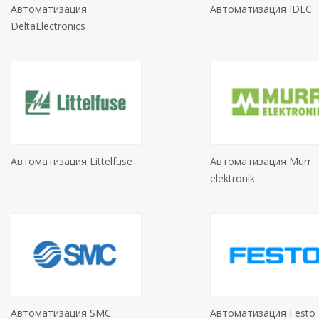
Автоматизация
Автоматизация IDEC
DeltaElectronics
Автоматизация Littelfuse
Автоматизация Murr
elektronik
Автоматизация SMC
Автоматизация Festo