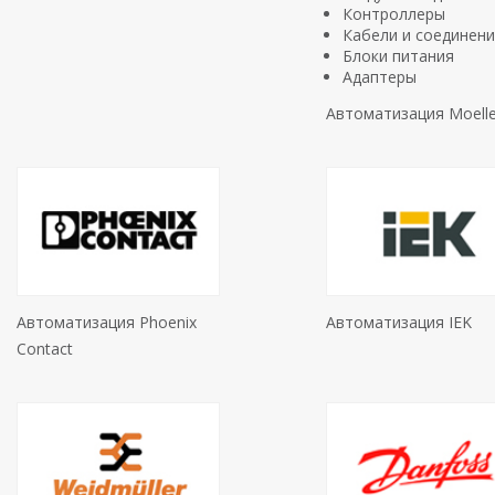
Контроллеры
Кабели и соединен
Блоки питания
Адаптеры
Автоматизация Moelle
Автоматизация Phoenix
Автоматизация IEK
Contact