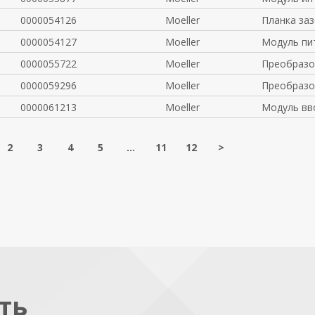
0000054126
Moeller
Планка за
0000054127
Moeller
Модуль пи
0000055722
Moeller
Преобразо
0000059296
Moeller
Преобразо
0000061213
Moeller
Модуль вв
2
3
4
5
...
11
12
>
ть