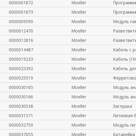
0000001872
Moeller
Программ
0000001873
Moeller
Программ
0000009590
Moeller
Модуль па
0000012470
Moeller
Разветвит
0000012816
Moeller
Разветвит
0000014487
Moeller
Кабель c 
0000019233
Moeller
Кабель (10
0000025392
Moeller
Кабель для
0000025519
Moeller
Ферритово
0000030165
Moeller
Модуль ан
0000030166
Moeller
Модуль ан
0000030538
Moeller
Заглушка
0000031571
Moeller
Литиевая 
0000032750
Moeller
Модуль пи
0000037055
Moeller
Батарейка