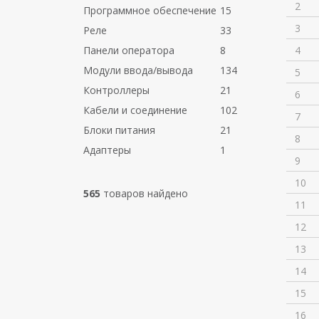
2
Программное обеспечение
15
3
Реле
33
Панели оператора
8
4
Модули ввода/вывода
134
5
Контроллеры
21
6
Кабели и соединение
102
7
Блоки питания
21
8
Адаптеры
1
9
10
565
товаров найдено
11
12
13
14
15
16