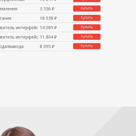
Купить
земления
3 336 ₽
Купить
тания
18 538 ₽
Купить
ватель интерфейса
14 089 ₽
Купить
ватель интерфейса
11 804 ₽
Купить
ода/вывода
8 095 ₽