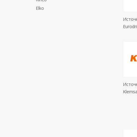
Elko
Источ
Eurodr
Источ
Klems