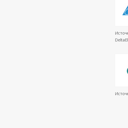
Источ
DeltaEl
Источн