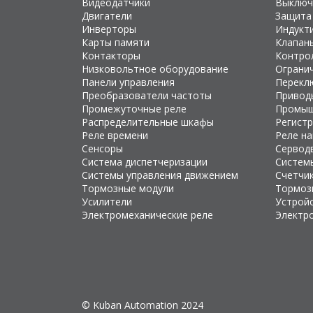
Видеодатчики
Выключ
Двигатели
Защита
Инверторы
Индукт
Карты памяти
Клапан
Контакторы
Контро
Низковольтное оборудование
Ограни
Панели управления
Перекл
Преобразователи частоты
Привод
Промежуточные реле
Промыш
Распределительные шкафы
Регист
Реле времени
Реле н
Сенсоры
Сервод
Система диспетчеризации
Систем
Системы управления движением
Счетчи
Тормозные модули
Тормоз
Усилители
Устройс
Электромеханические реле
Электр
© Kuban Automation 2024