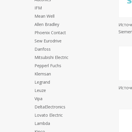
IFM
Mean Well
Allen Bradley
Источ
Sieme
Phoenix Contact
Sew Eurodrive
Danfoss
Mitsubishi Electric
Pepperl Fuchs
Klemsan
Legrand
Источ
Leuze
Vipa
DeltaElectronics
Lovato Electric
Lambda
Kinco