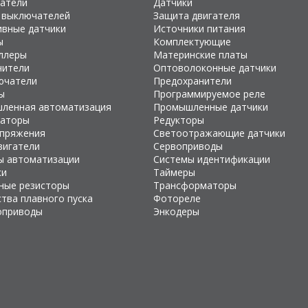
атели
Датчики
 выключателей
Защита двигателя
ивные датчики
Источники питания
ы
Комплектующие
ллеры
Материнские платы
чители
Оптоволоконные датчики
ючатели
Предохранители
ы
Программируемое реле
ленная автоматизация
Промышленные датчики
раторы
Редукторы
апряжения
Светоотражающие датчики
вигатели
Сервоприводы
ы автоматизации
Системы идентификации
ки
Таймеры
ные резисторы
Трансформаторы
тва плавного пуска
Фотореле
оприводы
Энкодеры