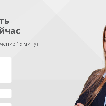
ть
йчас
ечение 15 минут