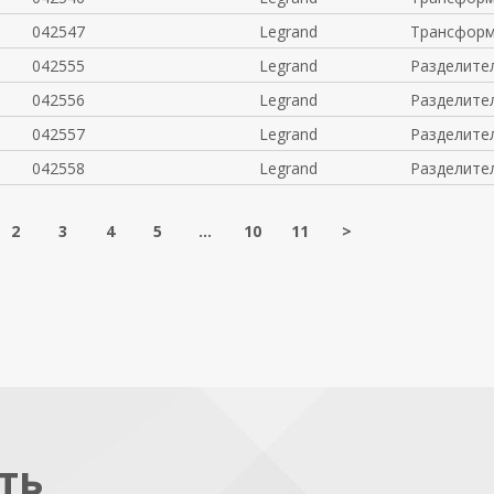
042547
Legrand
Трансформ
042555
Legrand
Разделите
042556
Legrand
Разделите
042557
Legrand
Разделите
042558
Legrand
Разделите
2
3
4
5
...
10
11
>
ть