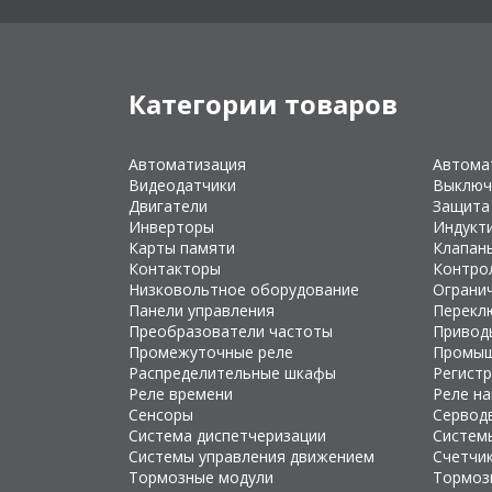
Категории товаров
Автоматизация
Автома
Видеодатчики
Выключ
Двигатели
Защита
Инверторы
Индукт
Карты памяти
Клапан
Контакторы
Контро
Низковольтное оборудование
Ограни
Панели управления
Перекл
Преобразователи частоты
Привод
Промежуточные реле
Промыш
Распределительные шкафы
Регист
Реле времени
Реле н
Сенсоры
Сервод
Система диспетчеризации
Систем
Системы управления движением
Счетчи
Тормозные модули
Тормоз