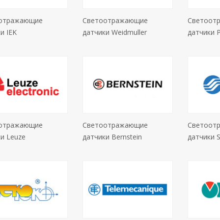
отражающие
Светоотражающие
Светоот
и IEK
датчики Weidmuller
датчики P
отражающие
Светоотражающие
Светоот
и Leuze
датчики Bernstein
датчики 