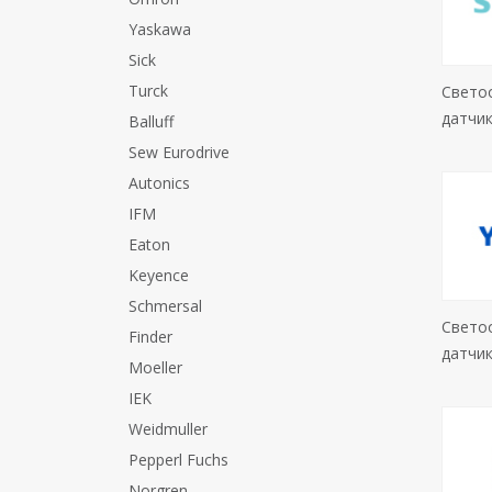
Yaskawa
Sick
Turck
Свето
датчик
Balluff
Sew Eurodrive
Autonics
IFM
Eaton
Keyence
Schmersal
Свето
Finder
датчи
Moeller
IEK
Weidmuller
Pepperl Fuchs
Norgren