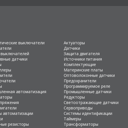
тические выключатели
Актуаторы
атели
Датчики
 выключателей
Защита двигателя
ивные датчики
Источники питания
ы
Комплектующие
ллеры
Материнские платы
чители
Оптоволоконные датчики
ючатели
Предохранители
ы
Программируемое реле
ленная автоматизация
Промышленные датчики
раторы
Редукторы
апряжения
Светоотражающие датчики
вигатели
Сервоприводы
ы автоматизации
Системы идентификации
ки
Таймеры
ные резисторы
Трансформаторы