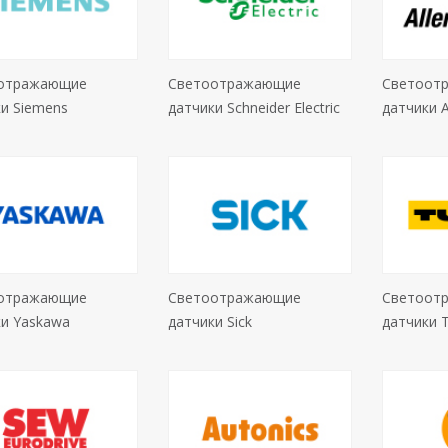
отражающие
Светоотражающие
Светоот
и Siemens
датчики Schneider Electric
датчики A
отражающие
Светоотражающие
Светоот
ки Yaskawa
датчики Sick
датчики T