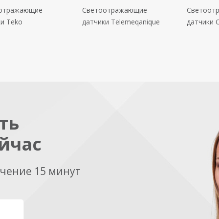
отражающие
Светоотражающие
Светоот
и Teko
датчики Telemeqanique
датчики 
ть
йчас
ечение 15 минут