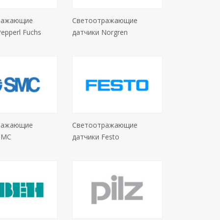
ражающие
Светоотражающие
epperl Fuchs
датчики Norgren
ражающие
Светоотражающие
SMC
датчики Festo