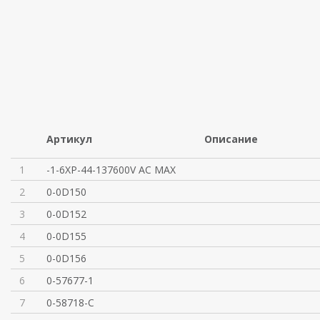
Артикул
Описание
1
-1-6XP-44-137600V AC MAX
2
0-0D150
3
0-0D152
4
0-0D155
5
0-0D156
6
0-57677-1
7
0-58718-C