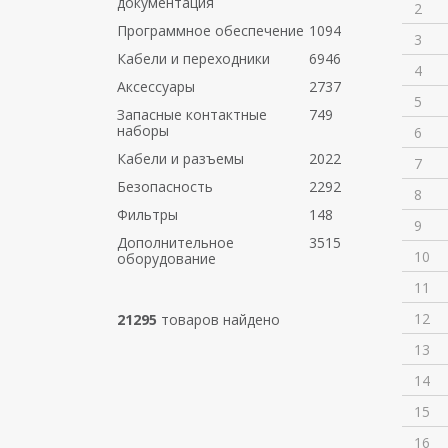
документация
2
Программное обеспечение
1094
3
Кабели и переходники
6946
4
Аксессуары
2737
5
Запасные контактные
749
наборы
6
Кабели и разъемы
2022
7
Безопасность
2292
8
Фильтры
148
9
Дополнительное
3515
10
оборудование
11
12
21295
товаров найдено
13
14
15
16