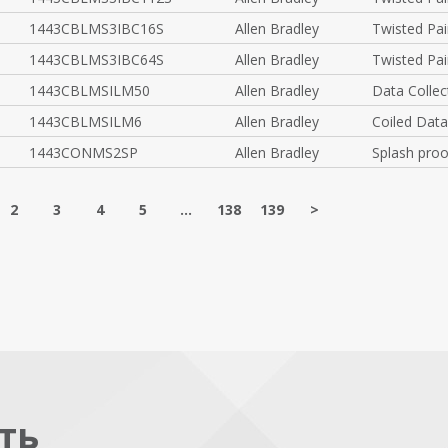
1443CBLMS3IBC16S
Allen Bradley
Twisted Pai
1443CBLMS3IBC64S
Allen Bradley
Twisted Pai
1443CBLMSILM50
Allen Bradley
Data Collec
1443CBLMSILM6
Allen Bradley
Coiled Data
1443CONMS2SP
Allen Bradley
Splash proo
2
3
4
5
...
138
139
>
ть