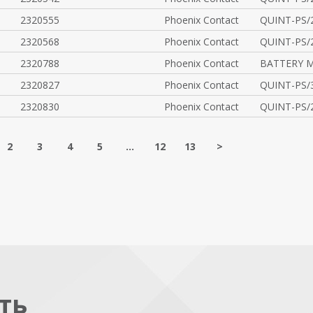
2320555
Phoenix Contact
QUINT-PS/
2320568
Phoenix Contact
QUINT-PS/
2320788
Phoenix Contact
BATTERY M
2320827
Phoenix Contact
QUINT-PS/3
2320830
Phoenix Contact
QUINT-PS/
2
3
4
5
...
12
13
>
ть