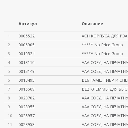
Артикул
Описание
1
0005522
ACH КОРПУСА ДЛЯ РЭА
2
0006905
***** No Price Group
3
0010524
***** No Price Group
4
0013110
AAA СОЕД. НА ПЕЧАТН
5
0013149
AAA СОЕД. НА ПЕЧАТН
6
0013495
BE6 FAME, ГИБР И СП
7
0015669
BE2 КЛЕММЫ ДЛЯ БЫ
8
0023702
AAA СОЕД. НА ПЕЧАТН
9
0028955
AAA СОЕД. НА ПЕЧАТН
10
0028957
AAA СОЕД. НА ПЕЧАТН
11
0028958
AAA СОЕД. НА ПЕЧАТН