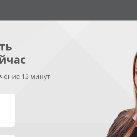
ть
йчас
ечение 15 минут