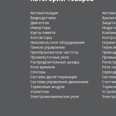
Автоматизация
Автома
Видеодатчики
Выключ
Двигатели
Защита
Инверторы
Индукт
Карты памяти
Клапан
Контакторы
Контро
Низковольтное оборудование
Ограни
Панели управления
Перекл
Преобразователи частоты
Привод
Промежуточные реле
Промыш
Распределительные шкафы
Регист
Реле времени
Реле н
Сенсоры
Сервод
Система диспетчеризации
Систем
Системы управления движением
Счетчи
Тормозные модули
Тормоз
Усилители
Устройс
Электромеханические реле
Электр