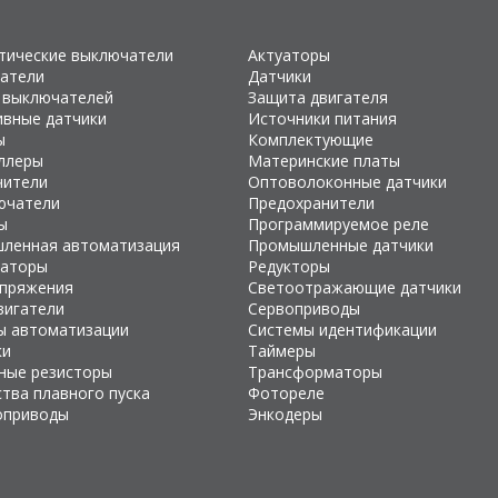
тические выключатели
Актуаторы
атели
Датчики
 выключателей
Защита двигателя
ивные датчики
Источники питания
ы
Комплектующие
ллеры
Материнские платы
чители
Оптоволоконные датчики
ючатели
Предохранители
ы
Программируемое реле
ленная автоматизация
Промышленные датчики
раторы
Редукторы
апряжения
Светоотражающие датчики
вигатели
Сервоприводы
ы автоматизации
Системы идентификации
ки
Таймеры
ные резисторы
Трансформаторы
тва плавного пуска
Фотореле
оприводы
Энкодеры