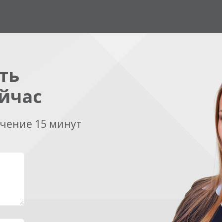
ть
йчас
ечение 15 минут