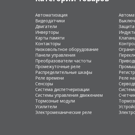
Автоматизация
Автома
Видеодатчики
Выключ
Двигатели
Защита
Инверторы
Индукт
Карты памяти
Клапан
Контакторы
Контро
Низковольтное оборудование
Ограни
Панели управления
Перекл
Преобразователи частоты
Привод
Промежуточные реле
Промыш
Распределительные шкафы
Регист
Реле времени
Реле н
Сенсоры
Сервод
Система диспетчеризации
Систем
Системы управления движением
Счетчи
Тормозные модули
Тормоз
Усилители
Устройс
Электромеханические реле
Электр