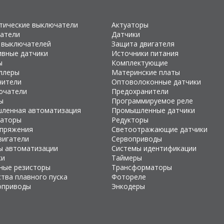
тические выключатели
Актуаторы
атели
Датчики
 выключателей
Защита двигателя
ивные датчики
Источники питания
ы
Комплектующие
ллеры
Материнские платы
чители
Оптоволоконные датчики
ючатели
Предохранители
ы
Программируемое реле
ленная автоматизация
Промышленные датчики
раторы
Редукторы
апряжения
Светоотражающие датчики
вигатели
Сервоприводы
ы автоматизации
Системы идентификации
ки
Таймеры
ные резисторы
Трансформаторы
тва плавного пуска
Фотореле
оприводы
Энкодеры