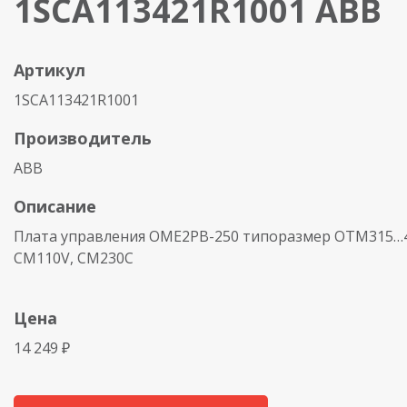
1SCA113421R1001 ABB
Артикул
1SCA113421R1001
Производитель
ABB
Описание
Плата управления OME2PB-250 типоразмер OTM315…4
CM110V, CM230C
Цена
14 249 ₽