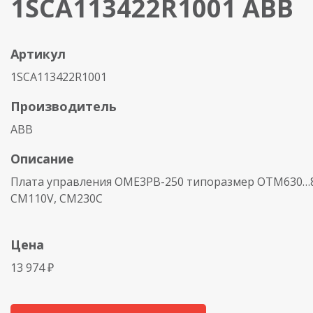
1SCA113422R1001 ABB
Артикул
1SCA113422R1001
Производитель
ABB
Описание
Плата управления OME3PB-250 типоразмер OTM630…8
CM110V, CM230C
Цена
13 974 ₽