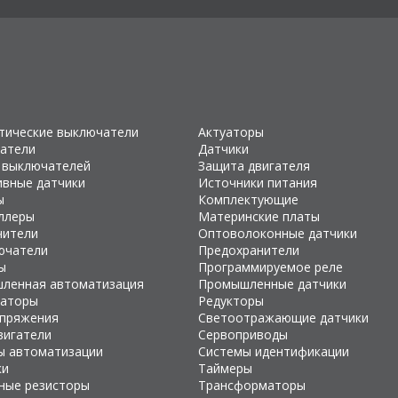
тические выключатели
Актуаторы
атели
Датчики
 выключателей
Защита двигателя
ивные датчики
Источники питания
ы
Комплектующие
ллеры
Материнские платы
чители
Оптоволоконные датчики
ючатели
Предохранители
ы
Программируемое реле
ленная автоматизация
Промышленные датчики
раторы
Редукторы
апряжения
Светоотражающие датчики
вигатели
Сервоприводы
ы автоматизации
Системы идентификации
ки
Таймеры
ные резисторы
Трансформаторы