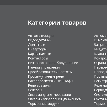
Категории товаров
Автоматизация
Автома
Видеодатчики
Выключ
Двигатели
Защита
Инверторы
Индукт
Карты памяти
Клапан
Контакторы
Контро
Низковольтное оборудование
Ограни
Панели управления
Перекл
Преобразователи частоты
Привод
Промежуточные реле
Промыш
Распределительные шкафы
Регист
Реле времени
Реле н
Сенсоры
Сервод
Система диспетчеризации
Систем
Системы управления движением
Счетчи
Тормозные модули
Тормоз