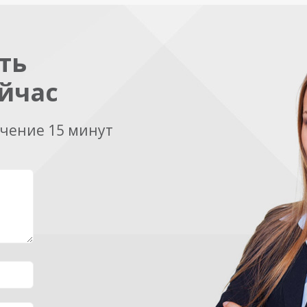
ть
йчас
ечение 15 минут