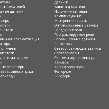
атели
Датчики
 выключателей
Защита двигателя
ивные датчики
Источники питания
ы
Комплектующие
ллеры
Материнские платы
чители
Оптоволоконные датчики
ючатели
Предохранители
ы
Программируемое реле
ленная автоматизация
Промышленные датчики
раторы
Редукторы
апряжения
Светоотражающие датчики
вигатели
Сервоприводы
ы автоматизации
Системы идентификации
ки
Таймеры
ные резисторы
Трансформаторы
тва плавного пуска
Фотореле
оприводы
Энкодеры