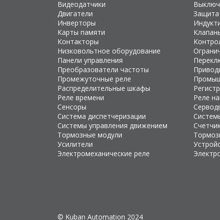
Видеодатчики
Выключ
Двигатели
Защита
Инверторы
Индукт
Карты памяти
Клапан
Контакторы
Контро
Низковольтное оборудование
Ограни
Панели управления
Перекл
Преобразователи частоты
Привод
Промежуточные реле
Промыш
Распределительные шкафы
Регист
Реле времени
Реле н
Сенсоры
Сервод
Система диспетчеризации
Систем
Системы управления движением
Счетчи
Тормозные модули
Тормоз
Усилители
Устройс
Электромеханические реле
Электр
© Kuban Automation 2024