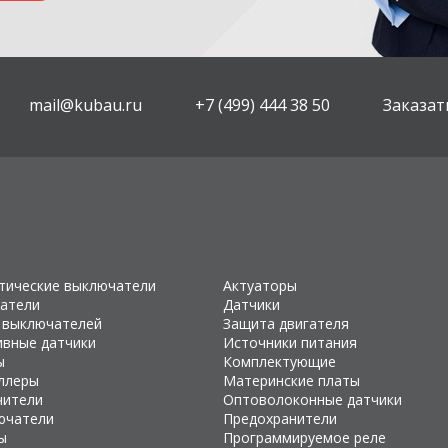
mail@kubau.ru
+7 (499) 444 38 50
Заказат
тические выключатели
Актуаторы
атели
Датчики
 выключателей
Защита двигателя
ивные датчики
Источники питания
ы
Комплектующие
ллеры
Материнские платы
чители
Оптоволоконные датчики
ючатели
Предохранители
ы
Программируемое реле