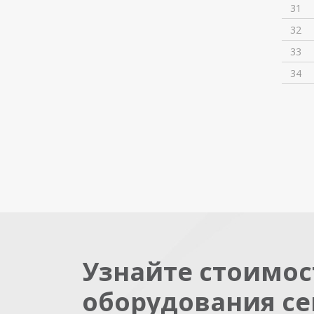
31
32
33
34
Узнайте стоимос
оборудования се