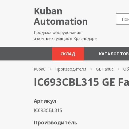
Kuban
Automation
Продажа оборудования
и комплектующих в Краснодаре
СКЛАД
КАТАЛОГ ТО
Kubau
>
Производители
>
GE Fanuc
>
Об
IC693CBL315 GE F
Артикул
IC693CBL315
Производитель