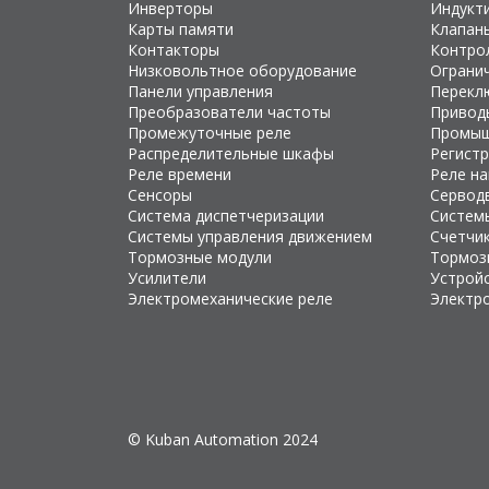
Инверторы
Индукт
Карты памяти
Клапан
Контакторы
Контро
Низковольтное оборудование
Ограни
Панели управления
Перекл
Преобразователи частоты
Привод
Промежуточные реле
Промыш
Распределительные шкафы
Регист
Реле времени
Реле н
Сенсоры
Сервод
Система диспетчеризации
Систем
Системы управления движением
Счетчи
Тормозные модули
Тормоз
Усилители
Устройс
Электромеханические реле
Электр
© Kuban Automation 2024