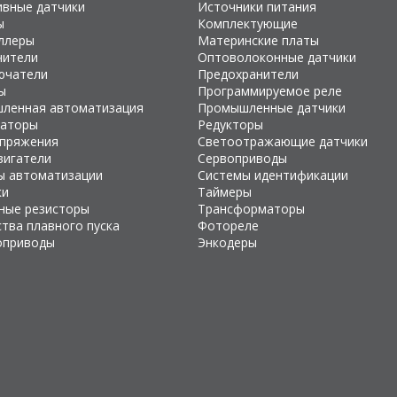
ивные датчики
Источники питания
ы
Комплектующие
ллеры
Материнские платы
чители
Оптоволоконные датчики
ючатели
Предохранители
ы
Программируемое реле
ленная автоматизация
Промышленные датчики
раторы
Редукторы
апряжения
Светоотражающие датчики
вигатели
Сервоприводы
ы автоматизации
Системы идентификации
ки
Таймеры
ные резисторы
Трансформаторы
тва плавного пуска
Фотореле
оприводы
Энкодеры