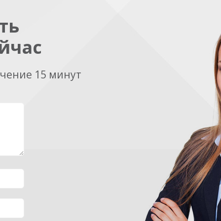
ть
йчас
ечение 15 минут