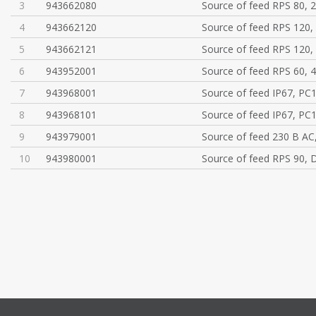
3
943662080
Source of feed RPS 80, 
4
943662120
Source of feed RPS 120,
5
943662121
Source of feed RPS 120,
6
943952001
Source of feed RPS 60, 
7
943968001
Source of feed IP67, PC
8
943968101
Source of feed IP67, PC
9
943979001
Source of feed 230 В АС
10
943980001
Source of feed RPS 90, 