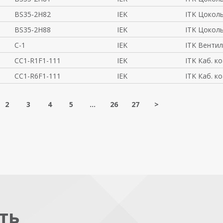
BS35-2H82
IEK
ITK Цокол
BS35-2H88
IEK
ITK Цокол
C-1
IEK
ITK Венти
CC1-R1F1-111
IEK
ITK Каб. к
CC1-R6F1-111
IEK
ITK Каб. к
2
3
4
5
...
26
27
>
ть