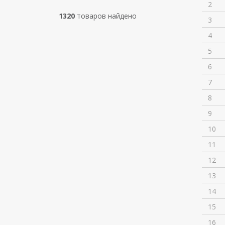
2
1320
товаров найдено
3
4
5
6
7
8
9
10
11
12
13
14
15
16