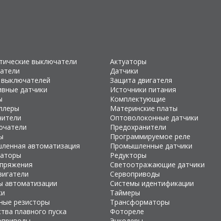
тические выключатели
Актуаторы
атели
Датчики
 выключателей
Защита двигателя
ивные датчики
Источники питания
ы
Комплектующие
ллеры
Материнские платы
чители
Оптоволоконные датчики
ючатели
Предохранители
ы
Программируемое реле
ленная автоматизация
Промышленные датчики
раторы
Редукторы
апряжения
Светоотражающие датчики
вигатели
Сервоприводы
ы автоматизации
Системы идентификации
ки
Таймеры
ные резисторы
Трансформаторы
тва плавного пуска
Фотореле
оприводы
Энкодеры