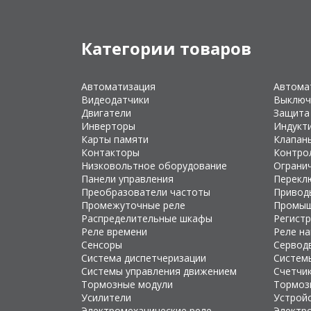
Категории товаров
Автоматизация
Автома
Видеодатчики
Выключ
Двигатели
Защита
Инверторы
Индукт
Карты памяти
Клапан
Контакторы
Контро
Низковольтное оборудование
Ограни
Панели управления
Перекл
Преобразователи частоты
Привод
Промежуточные реле
Промыш
Распределительные шкафы
Регист
Реле времени
Реле н
Сенсоры
Сервод
Система диспетчеризации
Систем
Системы управления движением
Счетчи
Тормозные модули
Тормоз
Усилители
Устройс
Электромеханические реле
Электр