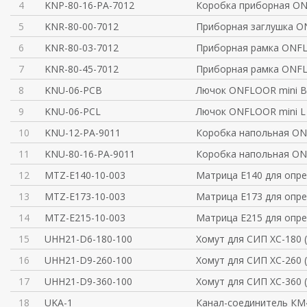
4
KNP-80-16-PA-7012
Коробка приборная O
5
KNR-80-00-7012
Приборная заглушка O
6
KNR-80-03-7012
Приборная рамка ONF
7
KNR-80-45-7012
Приборная рамка ONF
8
KNU-06-PCB
Лючок ONFLOOR mini B
9
KNU-06-PCL
Лючок ONFLOOR mini L
10
KNU-12-PA-9011
Коробка напольная ON
11
KNU-80-16-PA-9011
Коробка напольная ON
12
MTZ-E140-10-003
Матрица E140 для опр
13
MTZ-E173-10-003
Матрица E173 для опр
14
MTZ-E215-10-003
Матрица E215 для опр
15
UHH21-D6-180-100
Хомут для СИП ХС-180 
16
UHH21-D9-260-100
Хомут для СИП ХС-260 
17
UHH21-D9-360-100
Хомут для СИП ХС-360 
18
UKA-1
Канал-соединитель КМ