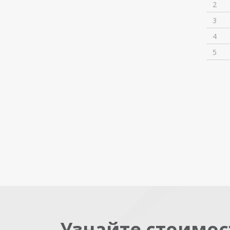
2
3
4
5
Узнайте стоимос