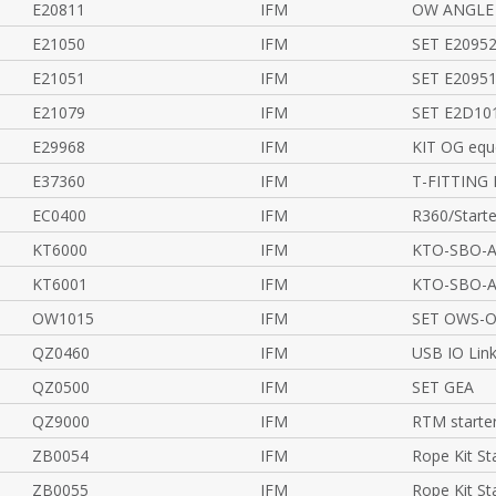
E20811
IFM
OW ANGLE 
E21050
IFM
SET E2095
E21051
IFM
SET E2095
E21079
IFM
SET E2D10
E29968
IFM
KIT OG equ
E37360
IFM
T-FITTING 
EC0400
IFM
R360/Starte
KT6000
IFM
KTO-SBO-A
KT6001
IFM
KTO-SBO-A
OW1015
IFM
SET OWS-
QZ0460
IFM
USB IO Link
QZ0500
IFM
SET GEA
QZ9000
IFM
RTM starter
ZB0054
IFM
Rope Kit St
ZB0055
IFM
Rope Kit St