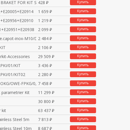
Купить
BRAKET FOR KIT SYSTEM
428 ₽
Купить
2+E20005+E20914
1 659 ₽
Купить
1+E20956+E20910
1 219 ₽
Купить
1+E20951+E20938
2 099 ₽
Купить
e.capot-inox-M10/D12
2 484 ₽
Купить
KIT
2 106 ₽
Купить
rkit-Accessories
29 509 ₽
Купить
PKI/01/KIT
3 436 ₽
Купить
PKI/01/KIT02
2 280 ₽
Купить
OOKG/OWE-FPKG/0,1M/US
7 458 ₽
Купить
 parametrier Kit
11 299 ₽
Купить
30 800 ₽
Купить
 kit
63 437 ₽
Купить
ainless Steel 5m
7 813 ₽
Купить
ainless Steel 10m
8 687 ₽