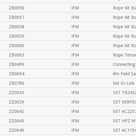
ZB0056
IFM
Rope Kit St
ZB0057
IFM
Rope Kit St
ZB0058
IFM
Rope Kit St
ZB0059
IFM
Rope Kit St
ZB0060
IFM
Rope Kit St
ZB0063
IFM
Rope Tensio
ZB0499
IFM
Connecting
ZB0694
IFM
ifm Field S
ZB0766
IFM
Set IO-Link
ZZ0033
IFM
SET TR243
ZZ0039
IFM
SET VERPE
ZZ0042
IFM
SET AC225
ZZ0043
IFM
SET HPZ W
ZZ0049
IFM
SET AC115