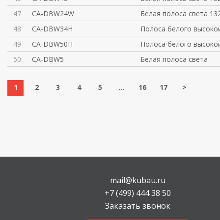
47
CA-DBW24W
Белая полоса света 13
48
CA-DBW34H
Полоса белого высоко
49
CA-DBW50H
Полоса белого высоко
50
CA-DBW5
Белая полоса света
1
2
3
4
5
...
16
17
>
mail@kubau.ru
+7 (499) 444 38 50
Заказать звонок