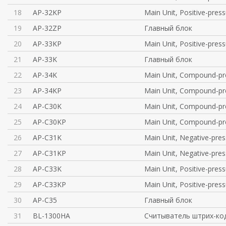
18
AP-32KP
Main Unit, Positive-pres
19
AP-32ZP
Главный блок
20
AP-33KP
Main Unit, Positive-pres
21
AP-33K
Главный блок
22
AP-34K
Main Unit, Compound-pr
23
AP-34KP
Main Unit, Compound-pr
24
AP-C30K
Main Unit, Compound-pr
25
AP-C30KP
Main Unit, Compound-pr
26
AP-C31K
Main Unit, Negative-pres
27
AP-C31KP
Main Unit, Negative-pres
28
AP-C33K
Main Unit, Positive-pres
29
AP-C33KP
Main Unit, Positive-pres
30
AP-C35
Главный блок
31
BL-1300HA
Считыватель штрих-ко