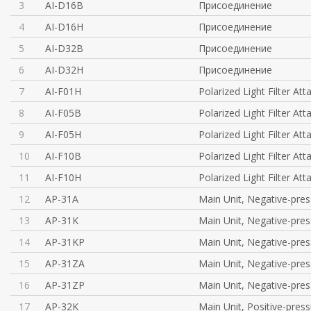
3
AI-D16B
Присоединение
4
AI-D16H
Присоединение
5
AI-D32B
Присоединение
6
AI-D32H
Присоединение
7
AI-F01H
Polarized Light Filter At
8
AI-F05B
Polarized Light Filter At
9
AI-F05H
Polarized Light Filter At
10
AI-F10B
Polarized Light Filter At
11
AI-F10H
Polarized Light Filter At
12
AP-31A
Main Unit, Negative-pres
13
AP-31K
Main Unit, Negative-pres
14
AP-31KP
Main Unit, Negative-pres
15
AP-31ZA
Main Unit, Negative-pres
16
AP-31ZP
Main Unit, Negative-pres
17
AP-32K
Main Unit, Positive-pres