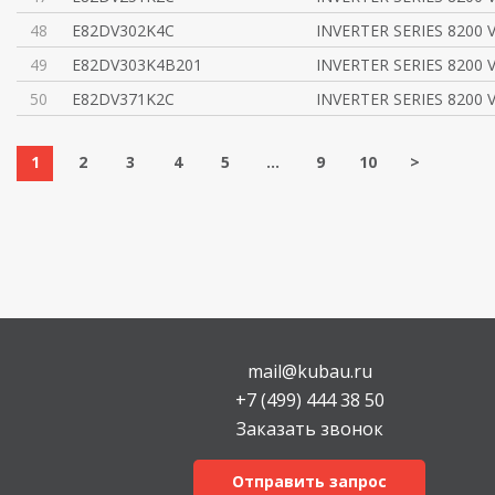
48
E82DV302K4C
INVERTER SERIES 8200 
49
E82DV303K4B201
INVERTER SERIES 8200 
50
E82DV371K2C
INVERTER SERIES 8200 
1
2
3
4
5
...
9
10
>
mail@kubau.ru
+7 (499) 444 38 50
Заказать звонок
Отправить запрос