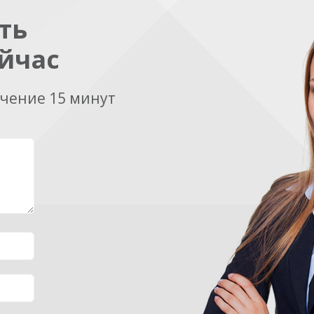
ть
йчас
ечение 15 минут