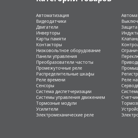
Автоматизация
Автома
Видеодатчики
Выключ
Двигатели
Защита
Инверторы
Индукт
Карты памяти
Клапан
Контакторы
Контро
Низковольтное оборудование
Ограни
Панели управления
Перекл
Преобразователи частоты
Привод
Промежуточные реле
Промыш
Распределительные шкафы
Регист
Реле времени
Реле н
Сенсоры
Сервод
Система диспетчеризации
Систем
Системы управления движением
Счетчи
Тормозные модули
Тормоз
Усилители
Устройс
Электромеханические реле
Электр