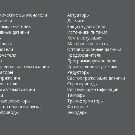
тические выключатели
Актуаторы
атели
Датчики
 выключателей
Защита двигателя
ивные датчики
Источники питания
ы
Комплектующие
ллеры
Материнские платы
чители
Оптоволоконные датчики
ючатели
Предохранители
ы
Программируемое реле
ленная автоматизация
Промышленные датчики
раторы
Редукторы
апряжения
Светоотражающие датчики
вигатели
Сервоприводы
ы автоматизации
Системы идентификации
ки
Таймеры
ные резисторы
Трансформаторы
тва плавного пуска
Фотореле
оприводы
Энкодеры