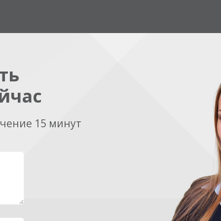
ть
йчас
ечение 15 минут