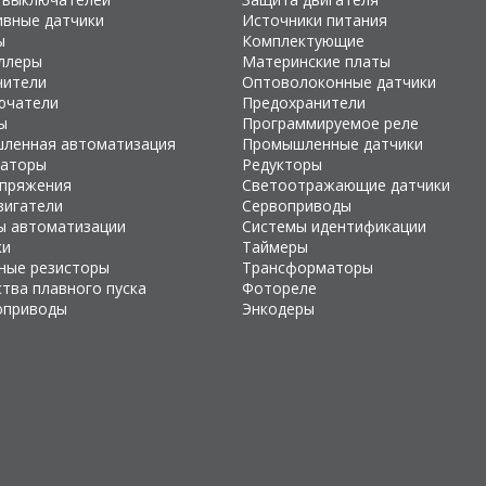
ивные датчики
Источники питания
ы
Комплектующие
ллеры
Материнские платы
чители
Оптоволоконные датчики
ючатели
Предохранители
ы
Программируемое реле
ленная автоматизация
Промышленные датчики
раторы
Редукторы
апряжения
Светоотражающие датчики
вигатели
Сервоприводы
ы автоматизации
Системы идентификации
ки
Таймеры
ные резисторы
Трансформаторы
тва плавного пуска
Фотореле
оприводы
Энкодеры