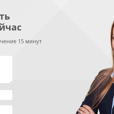
ть
йчас
ечение 15 минут