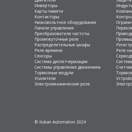
Инверторы
Индукт
Карты памяти
Клапан
Контакторы
Контро
Низковольтное оборудование
Ограни
Панели управления
Перекл
Преобразователи частоты
Привод
Промежуточные реле
Промыш
Распределительные шкафы
Регист
Реле времени
Реле н
Сенсоры
Сервод
Система диспетчеризации
Систем
Системы управления движением
Счетчи
Тормозные модули
Тормоз
Усилители
Устройс
Электромеханические реле
Электр
© Kuban Automation 2024