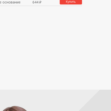
Купить
 основание
644 ₽