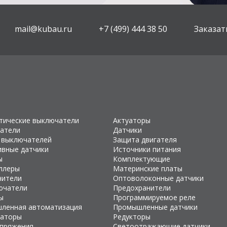
mail@kubau.ru
+7 (499) 444 38 50
Заказат
тические выключатели
Актуаторы
атели
Датчики
 выключателей
Защита двигателя
ивные датчики
Источники питания
ы
Комплектующие
ллеры
Материнские платы
чители
Оптоволоконные датчики
ючатели
Предохранители
ы
Программируемое реле
ленная автоматизация
Промышленные датчики
раторы
Редукторы
апряжения
Светоотражающие датчики