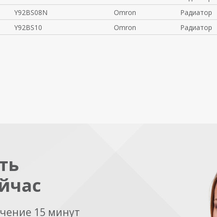
Y92BS08N
Omron
Радиатор
Y92BS10
Omron
Радиатор
ть
йчас
ечение 15 минут