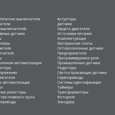
тические выключатели
Актуаторы
атели
Датчики
 выключателей
Защита двигателя
ивные датчики
Источники питания
ы
Комплектующие
ллеры
Материнские платы
чители
Оптоволоконные датчики
ючатели
Предохранители
ы
Программируемое реле
ленная автоматизация
Промышленные датчики
раторы
Редукторы
апряжения
Светоотражающие датчики
вигатели
Сервоприводы
ы автоматизации
Системы идентификации
ки
Таймеры
ные резисторы
Трансформаторы
тва плавного пуска
Фотореле
оприводы
Энкодеры