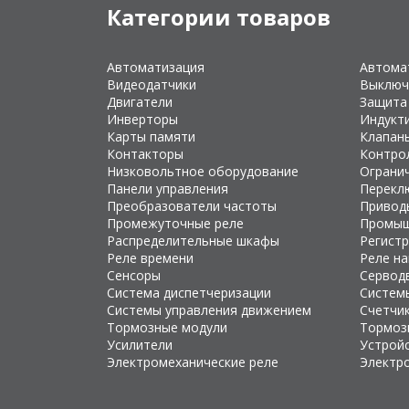
Категории товаров
Автоматизация
Автома
Видеодатчики
Выключ
Двигатели
Защита
Инверторы
Индукт
Карты памяти
Клапан
Контакторы
Контро
Низковольтное оборудование
Ограни
Панели управления
Перекл
Преобразователи частоты
Привод
Промежуточные реле
Промыш
Распределительные шкафы
Регист
Реле времени
Реле н
Сенсоры
Сервод
Система диспетчеризации
Систем
Системы управления движением
Счетчи
Тормозные модули
Тормоз
Усилители
Устройс
Электромеханические реле
Электр