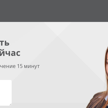
ть
йчас
ечение 15 минут