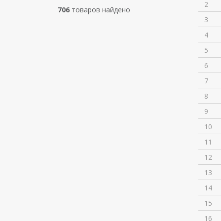
2
706
товаров найдено
3
4
5
6
7
8
9
10
11
12
13
14
15
16