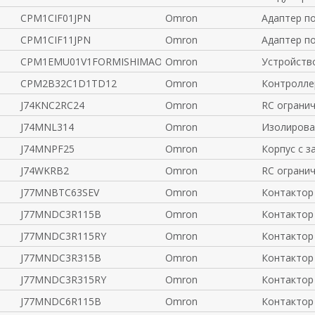
CPM1CIF01JPN
Omron
Адаптер п
CPM1CIF11JPN
Omron
Адаптер п
CPM1EMU01V1FORMISHIMAONLY
Omron
Устройств
CPM2B32C1D1TD12
Omron
Контролле
J74KNC2RC24
Omron
RC ограни
J74MNL314
Omron
Изолирова
J74MNPF25
Omron
Корпус с з
J74WKRB2
Omron
RC ограни
J77MNBTC63SEV
Omron
Контактор
J77MNDC3R115B
Omron
Контактор
J77MNDC3R115RY
Omron
Контактор
J77MNDC3R315B
Omron
Контактор
J77MNDC3R315RY
Omron
Контактор
J77MNDC6R115B
Omron
Контактор