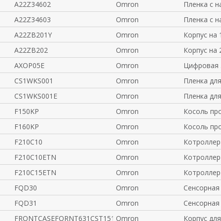
A22Z34602
Omron
Пленка с н
A22Z34603
Omron
Пленка с н
A22ZB201Y
Omron
Корпус на 
A22ZB202
Omron
Корпус на 
AXOP05E
Omron
Цифровая 
CS1WKS001
Omron
Пленка дл
CS1WKS001E
Omron
Пленка дл
F150KP
Omron
Косоль пр
F160KP
Omron
Косоль пр
F210C10
Omron
Котроллер
F210C10ETN
Omron
Котроллер
F210C15ETN
Omron
Котроллер
FQD30
Omron
Сенсорная
FQD31
Omron
Сенсорная 
FRONTCASEFORNT631CST151BS
Omron
Корпус дл