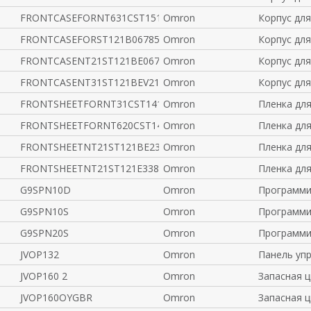
FRONTCASEFORNT631CST151ST
Omron
Корпус дл
FRONTCASEFORST121B0678577
Omron
Корпус дл
FRONTCASENT21ST121BE06751
Omron
Корпус дл
FRONTCASENT31ST121BEV2160
Omron
Корпус дл
FRONTSHEETFORNT31CST141B
Omron
Пленка дл
FRONTSHEETFORNT620CST141B
Omron
Пленка дл
FRONTSHEETNT21ST121BE2363
Omron
Пленка дл
FRONTSHEETNT21ST121E33803
Omron
Пленка дл
G9SPN10D
Omron
Программи
G9SPN10S
Omron
Программи
G9SPN20S
Omron
Программи
JVOP132
Omron
Панель упр
JVOP160 2
Omron
Запасная 
JVOP160OYGBR
Omron
Запасная 