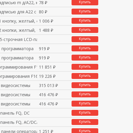
Купить
адписью m д/А22, кру
78 ₽
Купить
адписью для A22 с по
80 ₽
Купить
1 кнопку, желтый, со
1 006 ₽
Купить
2 кнопки, желтый, со
1 488 ₽
Купить
5-строчная LCD-панель
Купить
я программатора
919 ₽
Купить
я программатора
919 ₽
Купить
ограммирования F150
11 851 ₽
Купить
ограмирования F160
19 226 ₽
Купить
 видеосистемы
315 013 ₽
Купить
 видеосистемы
416 476 ₽
Купить
 видеосистемы
416 476 ₽
Купить
 панель FQ, DC
Купить
панель FQ, AC/DC/bat
Купить
я панели оператора
1 251 ₽