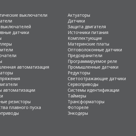
тические выключатели
Актуаторы
атели
Датчики
 выключателей
Защита двигателя
ивные датчики
Источники питания
ы
Комплектующие
ллеры
Материнские платы
чители
Оптоволоконные датчики
ючатели
Предохранители
ы
Программируемое реле
ленная автоматизация
Промышленные датчики
раторы
Редукторы
апряжения
Светоотражающие датчики
вигатели
Сервоприводы
ы автоматизации
Системы идентификации
ки
Таймеры
ные резисторы
Трансформаторы
тва плавного пуска
Фотореле
оприводы
Энкодеры