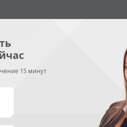
ть
йчас
ечение 15 минут