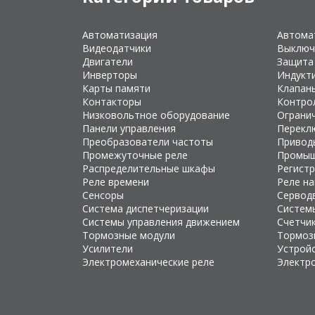
Автоматизация
Автома
Видеодатчики
Выключ
Двигатели
Защита
Инверторы
Индукт
Карты памяти
Клапан
Контакторы
Контро
Низковольтное оборудование
Ограни
Панели управления
Перекл
Преобразователи частоты
Привод
Промежуточные реле
Промыш
Распределительные шкафы
Регист
Реле времени
Реле н
Сенсоры
Сервод
Система диспетчеризации
Систем
Системы управления движением
Счетчи
Тормозные модули
Тормоз
Усилители
Устройс
Электромеханические реле
Электр