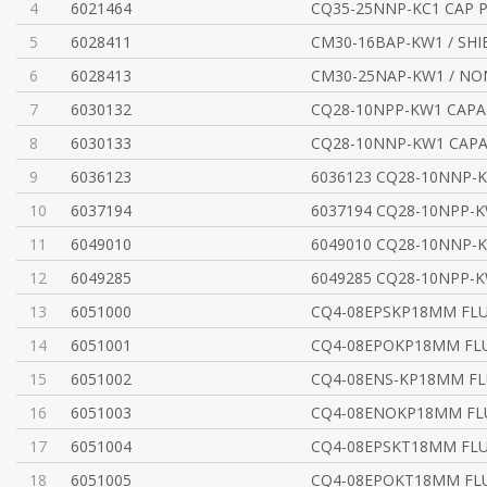
4
6021464
CQ35-25NNP-KC1 CAP 
5
6028411
CM30-16BAP-KW1 / SH
6
6028413
CM30-25NAP-KW1 / N
7
6030132
CQ28-10NPP-KW1 CAPA.
8
6030133
CQ28-10NNP-KW1 CAPA.
9
6036123
6036123 CQ28-10NNP-
10
6037194
6037194 CQ28-10NPP-K
11
6049010
6049010 CQ28-10NNP-
12
6049285
6049285 CQ28-10NPP-K
13
6051000
CQ4-08EPSKP18MM FL
14
6051001
CQ4-08EPOKP18MM FL
15
6051002
CQ4-08ENS-KP18MM F
16
6051003
CQ4-08ENOKP18MM FL
17
6051004
CQ4-08EPSKT18MM FL
18
6051005
CQ4-08EPOKT18MM FL