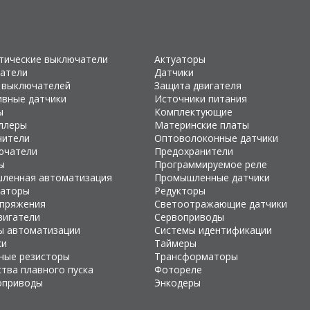
тические выключатели
Актуаторы
атели
Датчики
 выключателей
Защита двигателя
ивные датчики
Источники питания
ы
Комплектующие
ллеры
Материнские платы
чители
Оптоволоконные датчики
ючатели
Предохранители
ы
Программируемое реле
ленная автоматизация
Промышленные датчики
раторы
Редукторы
апряжения
Светоотражающие датчики
вигатели
Сервоприводы
ы автоматизации
Системы идентификации
ки
Таймеры
ные резисторы
Трансформаторы
тва плавного пуска
Фотореле
оприводы
Энкодеры