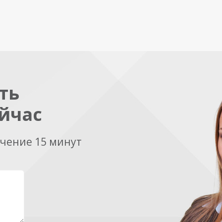
ть
йчас
ечение 15 минут