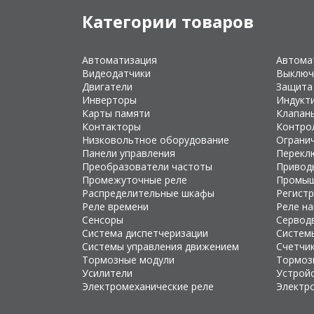
Категории товаров
Автоматизация
Автома
Видеодатчики
Выключ
Двигатели
Защита
Инверторы
Индукт
Карты памяти
Клапан
Контакторы
Контро
Низковольтное оборудование
Ограни
Панели управления
Перекл
Преобразователи частоты
Привод
Промежуточные реле
Промыш
Распределительные шкафы
Регист
Реле времени
Реле н
Сенсоры
Сервод
Система диспетчеризации
Систем
Системы управления движением
Счетчи
Тормозные модули
Тормоз
Усилители
Устройс
Электромеханические реле
Электр