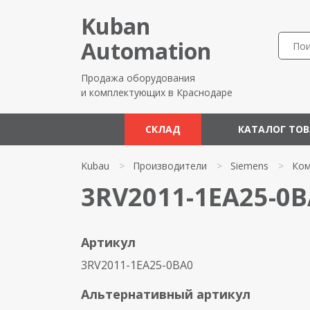
Kuban
Automation
Продажа оборудования
и комплектующих в Краснодаре
СКЛАД
КАТАЛОГ ТО
Kubau
>
Производители
>
Siemens
>
Ком
3RV2011-1EA25-0B
Артикул
3RV2011-1EA25-0BA0
Альтернативный артикул