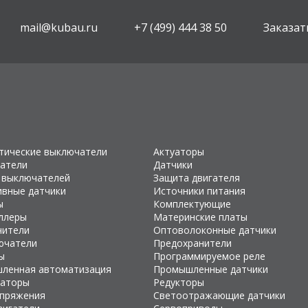
mail@kubau.ru
+7 (499) 444 38 50
Заказат
тические выключатели
Актуаторы
атели
Датчики
 выключателей
Защита двигателя
ивные датчики
Источники питания
ы
Комплектующие
ллеры
Материнские платы
чители
Оптоволоконные датчики
ючатели
Предохранители
ы
Программируемое реле
ленная автоматизация
Промышленные датчики
раторы
Редукторы
апряжения
Светоотражающие датчики