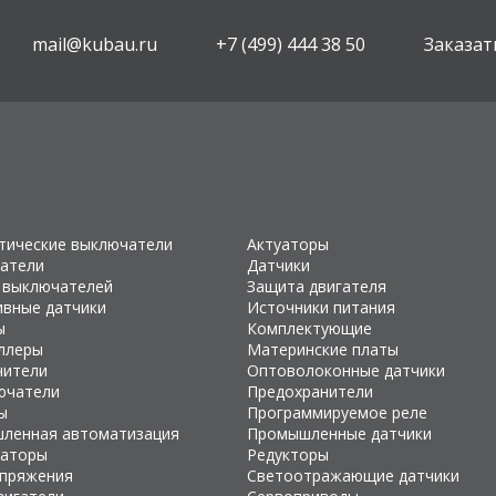
mail@kubau.ru
+7 (499) 444 38 50
Заказат
тические выключатели
Актуаторы
атели
Датчики
 выключателей
Защита двигателя
ивные датчики
Источники питания
ы
Комплектующие
ллеры
Материнские платы
чители
Оптоволоконные датчики
ючатели
Предохранители
ы
Программируемое реле
ленная автоматизация
Промышленные датчики
раторы
Редукторы
апряжения
Светоотражающие датчики