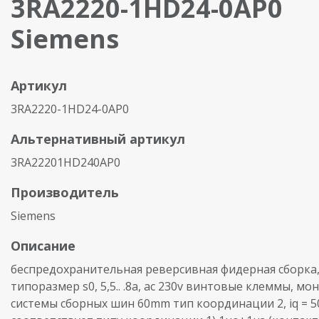
3RA2220-1HD24-0AP0
Siemens
Артикул
3RA2220-1HD24-0AP0
Альтернативный артикул
3RA22201HD240AP0
Производитель
Siemens
Описание
беспредохранительная реверсивная фидерная сборка, 
типоразмер s0, 5,5.. .8a, ac 230v винтовые клеммы, мо
системы сборных шин 60mm тип координации 2, iq = 5