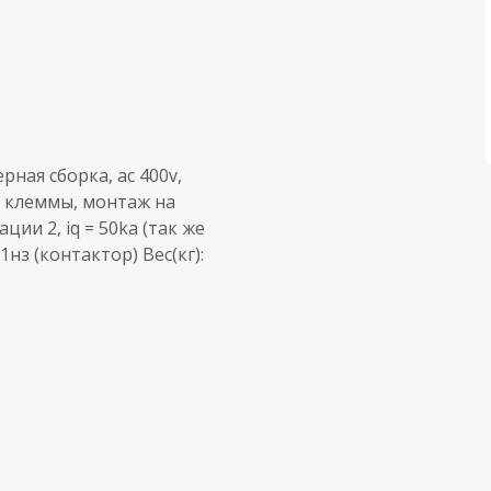
ная сборка, ac 400v,
ые клеммы, монтаж на
ии 2, iq = 50ka (так же
нз (контактор) Вес(кг):