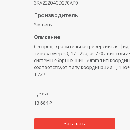
3RA22204CD270AP0
Производитель
Siemens
Описание
беспредохранительная реверсивная фидер
типоразмер s0, 17.. .22a, ac 230v винтов
системы сборных шин 60mm тип координац
соответствует типу координации 1) 1но+1
1.727
Цена
13 684 ₽
Заказать