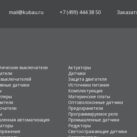
mail@kubau.ru
+7 (499) 444 38 50
Заказат
тические выключатели
Актуаторы
атели
Датчики
 выключателей
Защита двигателя
ивные датчики
Источники питания
ы
Комплектующие
ллеры
Материнские платы
чители
Оптоволоконные датчики
ючатели
Предохранители
ы
Программируемое реле
ленная автоматизация
Промышленные датчики
раторы
Редукторы
апряжения
Светоотражающие датчики