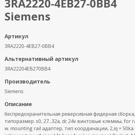
3RA2220-4EB27-0BB4
Siemens
Артикул
3RA2220-4EB27-0BB4
Альтернативный артикул
3RA22204EB270BB4
Производитель
Siemens
Описание
беспредохранительная реверсивная фидерная сборка, 
типоразмер. s0, 27...32a, dc 24v винтовые клеммы, for r
w. mounting rail адаптер, тип координации, 2,iq = 50ka 