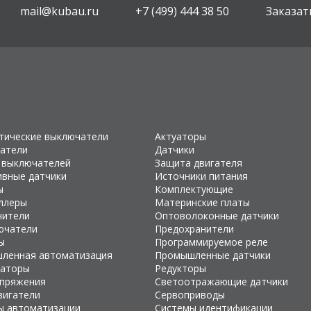
mail@kubau.ru
+7 (499) 444 38 50
Заказат
тические выключатели
Актуаторы
атели
Датчики
 выключателей
Защита двигателя
ивные датчики
Источники питания
ы
Комплектующие
ллеры
Материнские платы
чители
Оптоволоконные датчики
ючатели
Предохранители
ы
Программируемое реле
ленная автоматизация
Промышленные датчики
раторы
Редукторы
апряжения
Светоотражающие датчики
вигатели
Сервоприводы
ы автоматизации
Системы идентификации