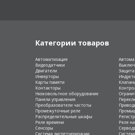
Категории товаров
Автоматизация
Автома
Видеодатчики
Выключ
Двигатели
Защита
Инверторы
Индукт
Карты памяти
Клапан
Контакторы
Контро
Низковольтное оборудование
Ограни
Панели управления
Перекл
Преобразователи частоты
Привод
Промежуточные реле
Промыш
Распределительные шкафы
Регист
Реле времени
Реле н
Сенсоры
Сервод
Система диспетчеризации
Систем