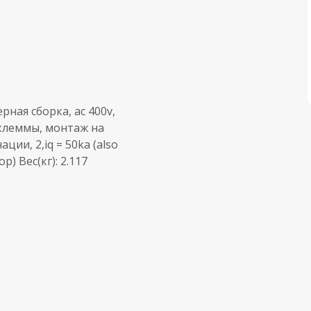
ная сборка, ac 400v,
е клеммы, монтаж на
ии, 2,iq = 50ka (also
р) Вес(кг): 2.117