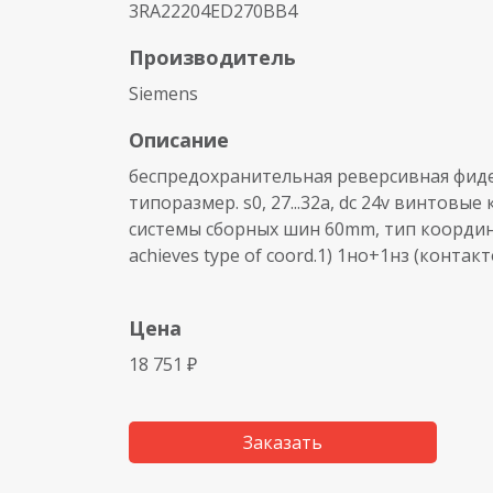
3RA22204ED270BB4
Производитель
Siemens
Описание
беспредохранительная реверсивная фидер
типоразмер. s0, 27...32a, dc 24v винтовы
системы сборных шин 60mm, тип координац
achieves type of coord.1) 1но+1нз (контакто
Цена
18 751 ₽
Заказать