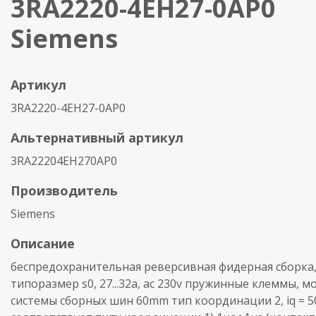
3RA2220-4EH27-0AP0
Siemens
Артикул
3RA2220-4EH27-0AP0
Альтернативный артикул
3RA22204EH270AP0
Производитель
Siemens
Описание
беспредохранительная реверсивная фидерная сборка, 
типоразмер s0, 27...32a, ac 230v пружинные клеммы, м
системы сборных шин 60mm тип координации 2, iq = 5