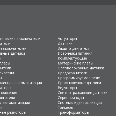
тические выключатели
Актуаторы
атели
Датчики
 выключателей
Защита двигателя
ивные датчики
Источники питания
ы
Комплектующие
ллеры
Материнские платы
чители
Оптоволоконные датчики
ючатели
Предохранители
ы
Программируемое реле
ленная автоматизация
Промышленные датчики
раторы
Редукторы
апряжения
Светоотражающие датчики
вигатели
Сервоприводы
ы автоматизации
Системы идентификации
ки
Таймеры
ные резисторы
Трансформаторы