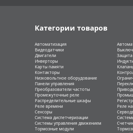
Категории товаров
Автоматизация
Автома
Видеодатчики
Выключ
Двигатели
Защита
Инверторы
Индукт
Карты памяти
Клапан
Контакторы
Контро
Низковольтное оборудование
Ограни
Панели управления
Перекл
Преобразователи частоты
Привод
Промежуточные реле
Промыш
Распределительные шкафы
Регист
Реле времени
Реле н
Сенсоры
Сервод
Система диспетчеризации
Систем
Системы управления движением
Счетчи
Тормозные модули
Тормоз