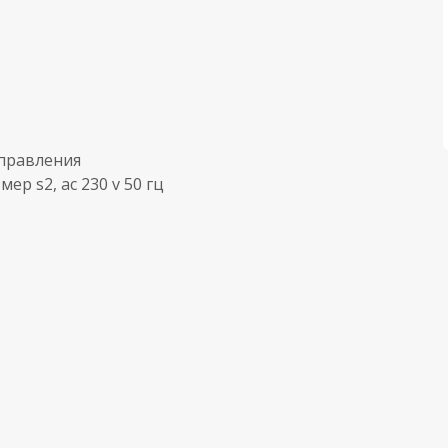
правления
р s2, ac 230 v 50 гц