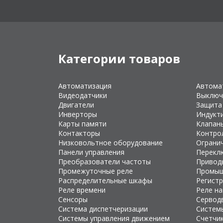
Категории товаров
Автоматизация
Автома
Видеодатчики
Выключ
Двигатели
Защита
Инверторы
Индукт
Карты памяти
Клапан
Контакторы
Контро
Низковольтное оборудование
Ограни
Панели управления
Перекл
Преобразователи частоты
Привод
Промежуточные реле
Промыш
Распределительные шкафы
Регист
Реле времени
Реле н
Сенсоры
Сервод
Система диспетчеризации
Систем
Системы управления движением
Счетчи