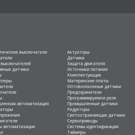
тические выключатели
Актуаторы
атели
Датчики
 выключателей
Защита двигателя
ивные датчики
Источники питания
ы
Комплектующие
ллеры
Материнские платы
чители
Оптоволоконные датчики
ючатели
Предохранители
ы
Программируемое реле
ленная автоматизация
Промышленные датчики
раторы
Редукторы
апряжения
Светоотражающие датчики
вигатели
Сервоприводы
ы автоматизации
Системы идентификации
ки
Таймеры