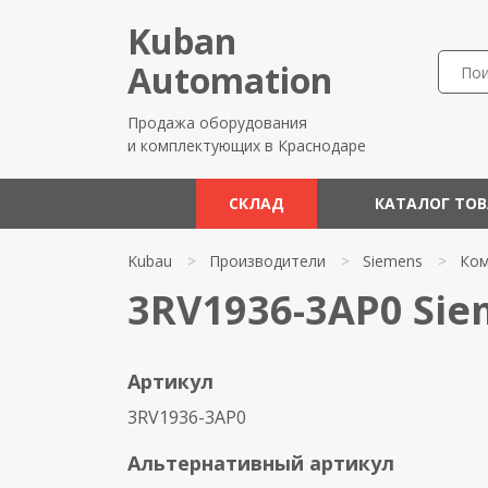
Kuban
Automation
Продажа оборудования
и комплектующих в Краснодаре
СКЛАД
КАТАЛОГ ТО
Kubau
>
Производители
>
Siemens
>
Ком
3RV1936-3AP0 Si
Артикул
3RV1936-3AP0
Альтернативный артикул