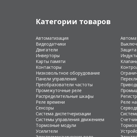
Категории товаров
Автоматизация
Автома
Видеодатчики
Выключ
Двигатели
Защита
Инверторы
Индукт
Карты памяти
Клапан
Контакторы
Контро
Низковольтное оборудование
Ограни
Панели управления
Перекл
Преобразователи частоты
Привод
Промежуточные реле
Промыш
Распределительные шкафы
Регист
Реле времени
Реле н
Сенсоры
Сервод
Система диспетчеризации
Систем
Системы управления движением
Счетчи
Тормозные модули
Тормоз
Усилители
Устройс
Электромеханические реле
Электр