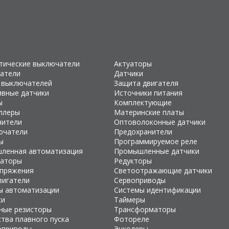
тические выключатели
Актуаторы
атели
Датчики
 выключателей
Защита двигателя
ивные датчики
Источники питания
ы
Комплектующие
ллеры
Материнские платы
чители
Оптоволоконные датчики
ючатели
Предохранители
ы
Программируемое реле
ленная автоматизация
Промышленные датчики
раторы
Редукторы
апряжения
Светоотражающие датчики
вигатели
Сервоприводы
ы автоматизации
Системы идентификации
ки
Таймеры
ные резисторы
Трансформаторы
тва плавного пуска
Фотореле
оприводы
Энкодеры